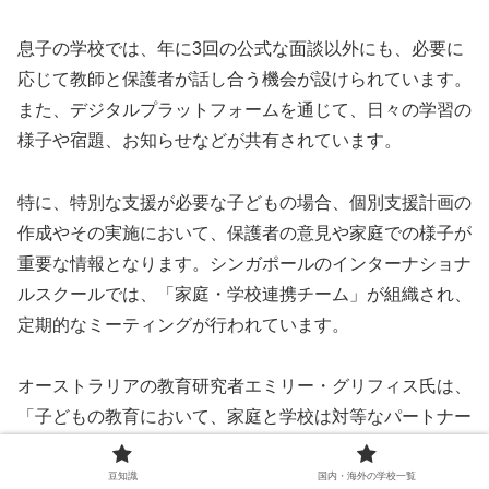
息子の学校では、年に3回の公式な面談以外にも、必要に
応じて教師と保護者が話し合う機会が設けられています。
また、デジタルプラットフォームを通じて、日々の学習の
様子や宿題、お知らせなどが共有されています。
特に、特別な支援が必要な子どもの場合、個別支援計画の
作成やその実施において、保護者の意見や家庭での様子が
重要な情報となります。シンガポールのインターナショナ
ルスクールでは、「家庭・学校連携チーム」が組織され、
定期的なミーティングが行われています。
オーストラリアの教育研究者エミリー・グリフィス氏は、
「子どもの教育において、家庭と学校は対等なパートナー
であり、お互いの専門性を尊重し合うことが重要だ」と述
べています。学校は教育の専門家として、家庭は子どもの
豆知識
国内・海外の学校一覧