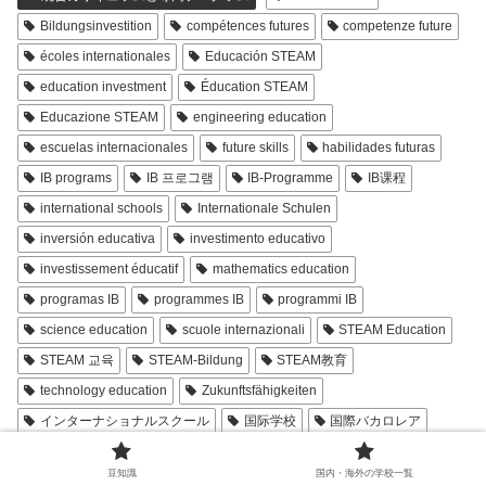
Bildungsinvestition
compétences futures
competenze future
écoles internationales
Educación STEAM
education investment
Éducation STEAM
Educazione STEAM
engineering education
escuelas internacionales
future skills
habilidades futuras
IB programs
IB 프로그램
IB-Programme
IB课程
international schools
Internationale Schulen
inversión educativa
investimento educativo
investissement éducatif
mathematics education
programas IB
programmes IB
programmi IB
science education
scuole internazionali
STEAM Education
STEAM 교육
STEAM-Bildung
STEAM教育
technology education
Zukunftsfähigkeiten
インターナショナルスクール
国际学校
国際バカロレア
将来性
工学教育
技術教育
教育投資
教育投资
豆知識
国内・海外の学校一覧
教育費用
数学教育
未来技能
科学教育
芸術教育