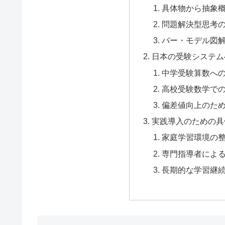
具体物から抽象
問題解決型思考
バー・モデル図
日本の受験システム
中学受験算数へ
高校受験数学で
偏差値向上のた
実践導入のための具
家庭学習環境の
専門指導者によ
長期的な学習継