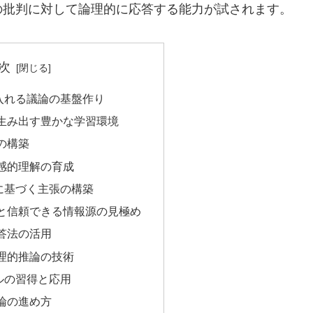
の批判に対して論理的に応答する能力が試されます。
次
入れる議論の基盤作り
生み出す豊かな学習環境
の構築
感的理解の育成
に基づく主張の構築
と信頼できる情報源の見極め
答法の活用
理的推論の技術
ルの習得と応用
論の進め方