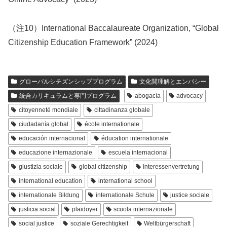
（注10）International Baccalaureate Organization, “Global
Citizenship Education Framework” (2024)
グローバルシチズンシッププログラム
文化間理解とエンパシー
統合カリキュラムと専門プログラム
abogacía
advocacy
citoyenneté mondiale
cittadinanza globale
ciudadanía global
école internationale
educación internacional
éducation internationale
educazione internazionale
escuela internacional
giustizia sociale
global citizenship
Interessenvertretung
international education
international school
internationale Bildung
internationale Schule
justice sociale
justicia social
plaidoyer
scuola internazionale
social justice
soziale Gerechtigkeit
Weltbürgerschaft