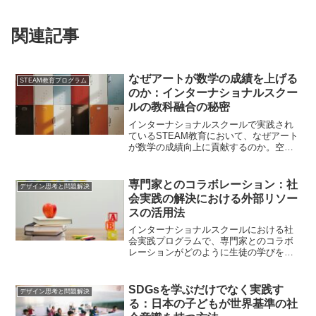
関連記事
なぜアートが数学の成績を上げる
STEAM教育プログラム
のか：インターナショナルスクー
ルの教科融合の秘密
インターナショナルスクールで実践され
ているSTEAM教育において、なぜアート
が数学の成績向上に貢献するのか。空間
認識能力の発達、創造的問題解決力の育
成、パターン認識の強化という3つの観点
から、教科統合の秘密を解き明かしま
専門家とのコラボレーション：社
デザイン思考と問題解決
す。
会実践の解決における外部リソー
スの活用法
インターナショナルスクールにおける社
会実践プログラムで、専門家とのコラボ
レーションがどのように生徒の学びを深
めるか。外部リソースの効果的な活用
法、実際のプロジェクト事例、教育効果
について、海外の先進事例をもとに詳し
SDGsを学ぶだけでなく実践す
デザイン思考と問題解決
く解説します。
る：日本の子どもが世界基準の社