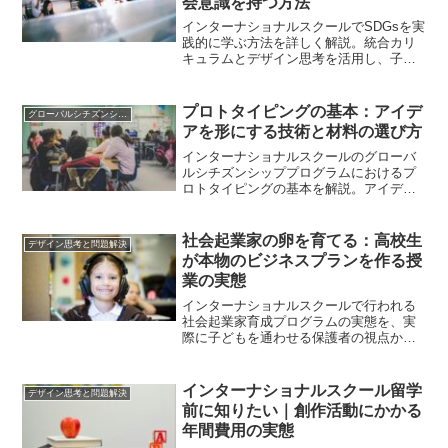
会意識を持つ方法
インターナショナルスクールでSDGsを実
践的に学ぶ方法を詳しく解説。統合カリ
キュラムとデザイン思考を活用し、子ど
もが世界基準の社会意識を身につける具
体的なプログラムと実体験をご紹介しま
す。
プロトタイピングの基本：アイデ
グローバルシチズンシッププログラム
アを形にする技術と材料の選び方
インターナショナルスクールのグローバ
ルシチズンシッププログラムにおけるプ
ロトタイピングの基本を解説。アイデア
を形にする技術、材料選択のポイント、
反復的改善のプロセスを、実践的な視点
から紹介します。
社会起業家の卵を育てる：高校生
デザイン思考と問題解決
が本物のビジネスプランを作る授
業の実態
インターナショナルスクールで行われる
社会起業家育成プログラムの実態を、実
際に子どもを通わせる保護者の視点から
詳しく解説。高校生が本物のビジネスプ
ランを作る授業の魅力と効果を紹介しま
す。
インターナショナルスクール留学
デザイン思考と問題解決
前に知りたい｜創作活動にかかる
年間費用の実態