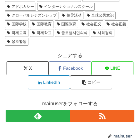
アドボカシー
インターナショナルスクール
グローバルシチズンシップ
倡导活动
全球公民意识
国际学校
国际教育
国際教育
社会正义
社会正義
국제교육
국제학교
글로벌시민의식
사회정의
옹호활동
シェアする
X
Facebook
LINE
LinkedIn
コピー
mainuserをフォローする
mainuser