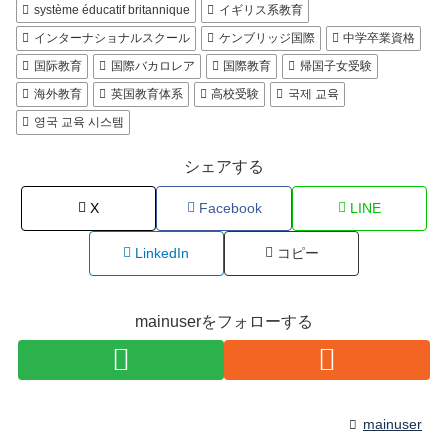
système éducatif britannique
イギリス系教育
インターナショナルスクール
ケンブリッジ国際
中学卒業資格
国际教育
国際バカロレア
国際教育
帰国子女受験
海外教育
英国教育体系
高校受験
국제 교육
영국 교육 시스템
シェアする
X
Facebook
LINE
LinkedIn
コピー
mainuserをフォローする
mainuser