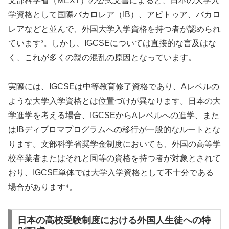
文部科学省（MEXT）の公式文書によると、日本の大学入
学資格として国際バカロレア（IB）、アビトゥア、バカロ
レアなどと並んで、外国大学入学資格を持つ者が認められ
ています³。しかし、IGCSEについては直接的な言及はな
く、これが多くの親の混乱の原因となっています。
実際には、IGCSEは中等教育修了資格であり、Aレベルの
ような大学入学資格とは位置づけが異なります。日本の大
学進学を考える場合、IGCSEからAレベルへの進学、また
はIBディプロマプログラムへの移行が一般的なルートとな
ります。文部科学省奨学金制度においても、外国の高等学
校卒業者またはそれと同等の資格を持つ者が対象とされて
おり、IGCSE単体では大学入学資格として不十分である
場合があります⁴。
日本の高校受験制度における外国人生徒への特