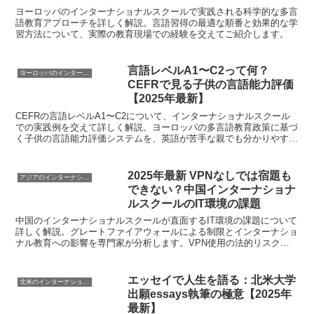
ヨーロッパのインターナショナルスクールで実践される科学的な多言
語教育アプローチを詳しく解説。言語習得の最適な順番と効果的な学
習方法について、実際の教育現場での経験を交えてご紹介します。
言語レベルA1〜C2って何？
ヨーロッパのインターナショナル教育傾向
CEFRで見る子供の言語能力評価
【2025年最新】
CEFRの言語レベルA1〜C2について、インターナショナルスクール
での実践例を交えて詳しく解説。ヨーロッパの多言語教育政策に基づ
く子供の言語能力評価システムを、英語が苦手な親でも分かりやすく
説明します。
2025年最新 VPNなしでは宿題も
アジアのインターナショナル教育傾向
できない？中国インターナショナ
ルスクールのIT環境の課題
中国のインターナショナルスクールが直面するIT環境の課題について
詳しく解説。グレートファイアウォールによる制限とインターナショ
ナル教育への影響を専門家が分析します。VPN使用の法的リスクと
代替プラットフォームの活用方法も含む包括的ガイド。
エッセイで人生を語る：北米大学
北米のインターナショナル教育傾向
出願essays執筆の極意【2025年
最新】