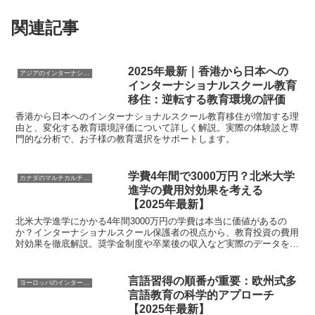
関連記事
2025年最新｜香港から日本への
アジアのインターナショナル教育傾向
インターナショナルスクール教育
移住：逆転する教育環境の評価
香港から日本へのインターナショナルスクール教育移住が増加する理
由と、変化する教育環境評価について詳しく解説。実際の体験談と専
門的な分析で、お子様の教育選択をサポートします。
学費4年間で3000万円？北米大学
カナダのマルチカルチュラル教育
進学の費用対効果を考える
【2025年最新】
北米大学進学にかかる4年間3000万円の学費は本当に価値があるの
か？インターナショナルスクール保護者の視点から、教育投資の費用
対効果を徹底解説。奨学金制度や卒業後の収入など実際のデータをも
とに分析します。
言語習得の順番が重要：欧州式多
ヨーロッパのインターナショナル教育傾向
言語教育の科学的アプローチ
【2025年最新】