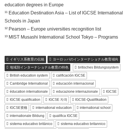
education degrees in Europe
¹¹ Education Destination Asia – List of IGCSE International
Schools in Japan
¹² Pearson – Europe universities recognition list
¹³ MIST Musashi International School Tokyo – Programs
イギリス系教育の伝統
ヨーロッパのインターナショナル教育傾向
地域別インターナショナル教育の特色
britisches Bildungssystem
British education system
calificación IGCSE
Cambridge International
educación internacional
éducation internationale
educazione internazionale
IGCSE
IGCSE qualification
IGCSE 자격
IGCSE-Qualifikation
IGCSE资格
international education
international school
internationale Bildung
qualifica IGCSE
sistema educativo británico
sistema educativo britannico