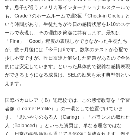
す。息子が通うアメリカ系インターナショナルスクールで
も、Grade 7のホームルームで週3回「Check-in Circle」と
いう時間があり、生徒たちが今日の感情状態を1-10のスケ
ールで表現し、その理由を簡潔に共有します。最初は
「Fine」「Good」程度の表現しかできなかった生徒たち
が、数ヶ月後には「今日は6です。数学のテストが心配で
少し不安ですが、昨日友達と解決した問題があるので全体
的には安定しています」といった具体的で複雑な感情表現
ができるようになる成長は、SELの効果を示す典型例とい
えます。
国際バカロレア（IB）認定校では、この感情教育を「学習
者像（Learner Profile）」の一環として位置づけていま
す。「思いやりのある人（Caring）」「バランスの取れた
人（Balanced）」といった資質は、単なる理念ではな
く、日常の学習活動を通じて具体的に育成されます。例え