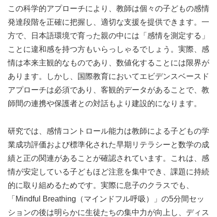
この科学的アプローチにより、教師は個々の子どもの感情
発達段階を正確に把握し、適切な支援を提供できます。一
方で、日本語環境で育った親の中には「感情を測定する」
ことに違和感を持つ方もいらっしゃるでしょう。実際、感
情は本来主観的なものであり、数値化することには限界が
あります。しかし、国際教育においてエビデンスベースド
アプローチは必須であり、客観的データがあることで、教
師間の連携や保護者との対話もより建設的になります。
研究では、感情コントロール能力は教師による子どもの学
業成功評価および標準化された早期リテラシーと数学の成
績と正の関連があることが確認されています。これは、感
情が安定している子どもほど注意を集中でき、課題に持続
的に取り組めるためです。実際に息子のクラスでも、
「Mindful Breathing（マインドフル呼吸）」の5分間セッ
ションの後は明らかに生徒たちの集中力が向上し、ディス