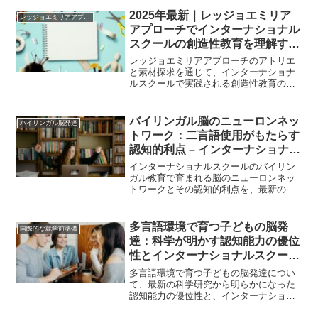
2025年最新｜レッジョエミリア
レッジョエミリアアプローチ
アプローチでインターナショナル
スクールの創造性教育を理解す
る：アトリエと素材探求の実践
レッジョエミリアアプローチのアトリエ
と素材探求を通じて、インターナショナ
ルスクールで実践される創造性教育の魅
力と効果を詳しく解説。子どもの将来に
つながる学習環境を理解しましょう。
バイリンガル脳のニューロンネッ
バイリンガル脳発達
トワーク：二言語使用がもたらす
認知的利点 – インターナショナル
スクール2025年最新情報
インターナショナルスクールのバイリン
ガル教育で育まれる脳のニューロンネッ
トワークとその認知的利点を、最新の海
外研究を基に解説。執行機能の向上から
認知予備力の構築まで、二言語使用が子
どもの将来に与える価値を詳しく説明し
多言語環境で育つ子どもの脳発
国際的な就学前準備
ます。
達：科学が明かす認知能力の優位
性とインターナショナルスクール
での実践
多言語環境で育つ子どもの脳発達につい
て、最新の科学研究から明らかになった
認知能力の優位性と、インターナショナ
ルスクールでの実践的な取り組みを詳し