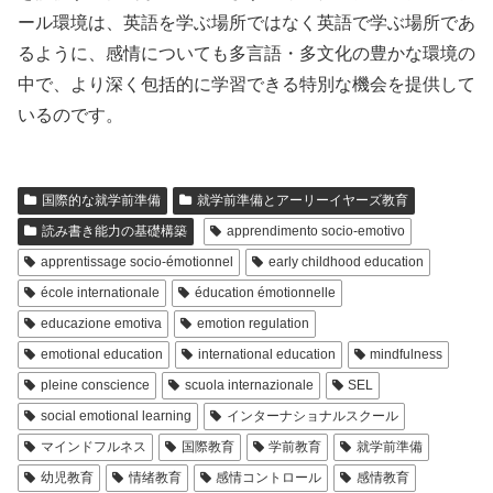
ール環境は、英語を学ぶ場所ではなく英語で学ぶ場所であ
るように、感情についても多言語・多文化の豊かな環境の
中で、より深く包括的に学習できる特別な機会を提供して
いるのです。
国際的な就学前準備
就学前準備とアーリーイヤーズ教育
読み書き能力の基礎構築
apprendimento socio-emotivo
apprentissage socio-émotionnel
early childhood education
école internationale
éducation émotionnelle
educazione emotiva
emotion regulation
emotional education
international education
mindfulness
pleine conscience
scuola internazionale
SEL
social emotional learning
インターナショナルスクール
マインドフルネス
国際教育
学前教育
就学前準備
幼児教育
情绪教育
感情コントロール
感情教育