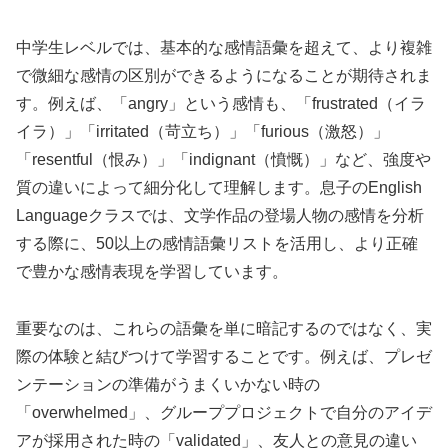
中学生レベルでは、基本的な感情語彙を超えて、より複雑
で微細な感情の区別ができるようになることが期待されま
す。例えば、「angry」という感情も、「frustrated（イラ
イラ）」「irritated（苛立ち）」「furious（激怒）」
「resentful（恨み）」「indignant（憤慨）」など、強度や
質の違いによって細分化して理解します。息子のEnglish
Languageクラスでは、文学作品の登場人物の感情を分析
する際に、50以上の感情語彙リストを活用し、より正確
で豊かな感情表現を学習しています。
重要なのは、これらの語彙を単に暗記するのではなく、実
際の体験と結びつけて学習することです。例えば、プレゼ
ンテーションの準備がうまくいかない時の
「overwhelmed」、グループプロジェクトで自分のアイデ
アが採用された時の「validated」、友人との意見の違い