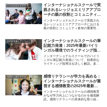
く解説します。
インターナショナルスクールで実
レッジョエミリアアプローチ
践されるレッジョエミリアアプロ
ーチの親の役割とコミュニティ参
加2025年最新
インターナショナルスクールで実践され
るレッジョエミリアアプローチにおける
親の役割とコミュニティ参加の重要性。
協働的な学習環境で子どもの成長を支え
る方法と英語不安解消のポイントを解
説。
インターナショナルスクールの筆
就学前準備とアーリーイヤーズ教育
記能力発達：2025年最新バイリ
ンガル環境でのライティング指導
法
インターナショナルスクールでのバイリ
ンガル筆記能力発達について、効果的な
ライティング指導法を詳しく解説。多言
語環境での子どもの文章力向上方法や家
庭でのサポート方法を実体験を交えてご
紹介します。
感情リテラシーが学力を高める：
国際的な就学前準備
インターナショナルスクールが重
視する感情教育の2025年最新動
向
インターナショナルスクールの感情教育
がなぜ学力向上につながるのかを徹底解
説。感情リテラシーの具体的な取り組み
から家庭での実践方法まで、英語環境で
の学びの価値を現役保護者が語ります。