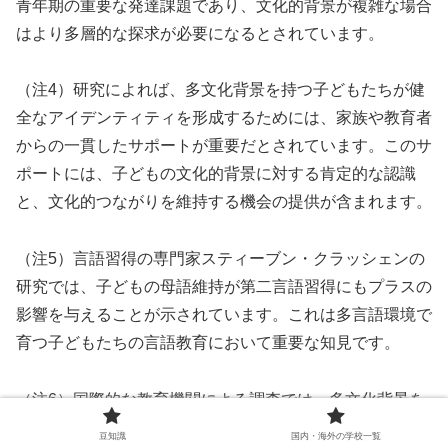
青年期の重要な発達課題であり、文化的背景が複雑な場合
はより多層的な探求が必要になるとされています。
（注4）研究によれば、多文化背景を持つ子どもたちが健
全なアイデンティティを形成するためには、家族や教育者
からの一貫したサポートが重要だとされています。このサ
ポートには、子どもの文化的背景に対する肯定的な認識
と、文化的つながりを維持する機会の提供が含まれます。
（注5）言語習得の専門家スティーブン・クラッシェンの
研究では、子どもの母語維持が第二言語習得にもプラスの
影響を与えることが示されています。これは多言語環境で
育つ子どもたちの言語教育において重要な知見です。
（注6）国際的な教育機関による調査では、多文化背景を
持つ生徒たちは文化的適応力や柔軟性に優れている一方
豆知識
国内・海外の学校一覧