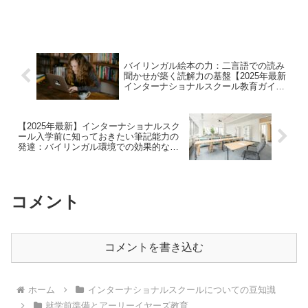
としての教師のあり方と子どもの学びの
可能性を探ります。英語環境での学習効
果や日本人家庭での取り組み方法も詳し
く解説。
バイリンガル絵本の力：二言語での読み
聞かせが築く読解力の基盤【2025年最新
インターナショナルスクール教育ガイ
ド】
【2025年最新】インターナショナルスク
ール入学前に知っておきたい筆記能力の
発達：バイリンガル環境での効果的なラ
イティング指導法
コメント
コメントを書き込む
ホーム
インターナショナルスクールについての豆知識
就学前準備とアーリーイヤーズ教育