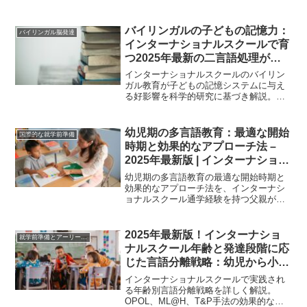
バイリンガルの子どもの記憶力：
バイリンガル脳発達
インターナショナルスクールで育
つ2025年最新の二言語処理が記
憶システムに与える好影響
インターナショナルスクールのバイリン
ガル教育が子どもの記憶システムに与え
る好影響を科学的研究に基づき解説。ワ
ーキングメモリ、認知機能、学習能力の
向上効果について詳しく紹介します。
幼児期の多言語教育：最適な開始
国際的な就学前準備
時期と効果的なアプローチ法 –
2025年最新版 | インターナショナ
ルスクール進学ガイド
幼児期の多言語教育の最適な開始時期と
効果的なアプローチ法を、インターナシ
ョナルスクール通学経験を持つ父親が海
外研究を基に詳しく解説。お子様の将来
の可能性を広げる多言語環境での幼児発
達について学べます。
2025年最新版！インターナショ
就学前準備とアーリーイヤーズ教育
ナルスクール年齢と発達段階に応
じた言語分離戦略：幼児から小学
生までの効果的アプローチ
インターナショナルスクールで実践され
る年齢別言語分離戦略を詳しく解説。
OPOL、ML@H、T&P手法の効果的な使