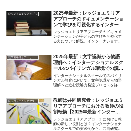
い分けと、実際の教育現場での成功事例
をご紹介します。
2025年最新：レッジョエミリア
レッジョエミリアアプローチ
アプローチのドキュメンテーショ
ンで学びを可視化するインターナ
ショナルスクール教育法
レッジョエミリアアプローチのドキュメ
ンテーションが子どもの学びを可視化す
る力について解説。インターナショナル
スクールでの実践例から、親が知るべき
教育の本質を専門的に紹介します。
2025年最新：文字認識から物語
就学前準備とアーリーイヤーズ教育
理解へ：インターナショナルスク
ールのバイリンガル環境での読解
力発達プロセス
インターナショナルスクールでのバイリ
ンガル教育において、文字認識から物語
理解へと進む読解力発達プロセスを詳し
く解説。海外研究に基づく効果的な教育
方法と、日本の親が知っておくべき重要
なポイントをご紹介します。
教師は共同研究者：レッジョエミ
レッジョエミリアアプローチ
リアアプローチにおける教師の役
割転換【2025年最新インターナ
ショナルスクール情報】
レッジョエミリアアプローチにおける教
師の新しい役割とは？インターナショナ
ルスクールでの実践例から、共同研究者