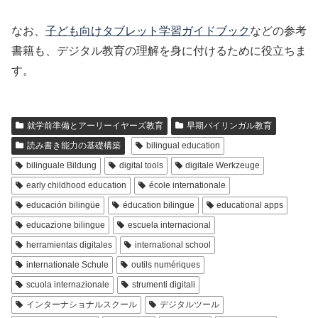
なお、
子ども向けタブレット学習ガイドブック
などの参考
書籍も、デジタル教育の理解を身に付けるために役立ちま
す。
就学前準備とアーリーイヤーズ教育
早期バイリンガル教育
読み書き能力の基礎構築
bilingual education
bilinguale Bildung
digital tools
digitale Werkzeuge
early childhood education
école internationale
educación bilingüe
éducation bilingue
educational apps
educazione bilingue
escuela internacional
herramientas digitales
international school
internationale Schule
outils numériques
scuola internazionale
strumenti digitali
インターナショナルスクール
デジタルツール