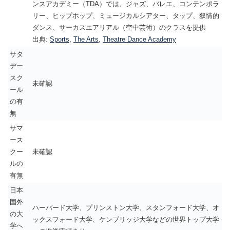
ンスアカデミー（TDA）では、ジャズ、バレエ、コンテンポラ
リー、ヒップホップ、ミュージカルシアター、タップ、叙情的
ダンス、サーカスエアリアル（空中芸術）のクラスを提供
出典:
Sports
,
The Arts
,
Theatre Dance Academy
サタ
デー
スク
未確認
ール
の有
無
サマ
ース
クー
未確認
ルの
有無
日本
国外
ハーバード大学、プリンストン大学、スタンフォード大学、オ
の大
ックスフォード大学、ケンブリッジ大学などの世界トップ大学
学へ