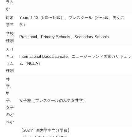
ラム
か
対象
Years 1-13（5歳〜18歳）、プレスクール（2〜5歳、男女共
学年
学）
学校
Preschool、Primary Schools、Secondary Schools
種別
カリ
キュ
International Baccalaureate、ニュージーランド国家カリキュラ
ラム
ム（NCEA）
種別
共
学、
男
子、
女子校（プレスクールのみ男女共学）
女子
のど
れか
【2024年国内学生向け学費】