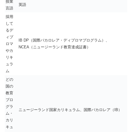
授業
英語
言語
採用
して
るデ
ィプ
IB DP（国際バカロレア・ディプロマプログラム）、
ロマ
NCEA（ニュージーランド教育達成証書）
やカ
リキ
ュラ
ム
どの
国の
教育
プロ
グラ
ニュージーランド国家カリキュラム、国際バカロレア（IB）
ム・
カリ
キュ