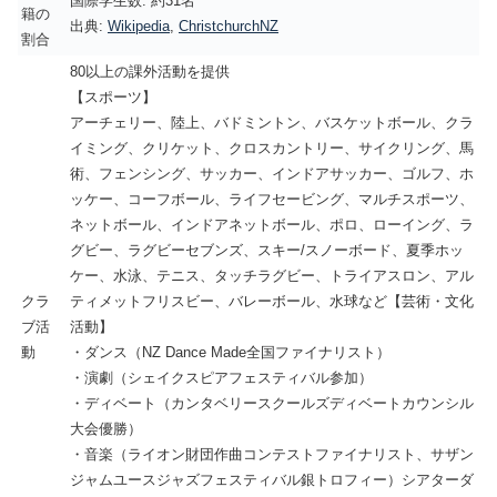
国際学生数: 約31名
籍の
出典:
Wikipedia
,
ChristchurchNZ
割合
80以上の課外活動を提供
【スポーツ】
アーチェリー、陸上、バドミントン、バスケットボール、クラ
イミング、クリケット、クロスカントリー、サイクリング、馬
術、フェンシング、サッカー、インドアサッカー、ゴルフ、ホ
ッケー、コーフボール、ライフセービング、マルチスポーツ、
ネットボール、インドアネットボール、ポロ、ローイング、ラ
グビー、ラグビーセブンズ、スキー/スノーボード、夏季ホッ
ケー、水泳、テニス、タッチラグビー、トライアスロン、アル
クラ
ティメットフリスビー、バレーボール、水球など【芸術・文化
ブ活
活動】
動
・ダンス（NZ Dance Made全国ファイナリスト）
・演劇（シェイクスピアフェスティバル参加）
・ディベート（カンタベリースクールズディベートカウンシル
大会優勝）
・音楽（ライオン財団作曲コンテストファイナリスト、サザン
ジャムユースジャズフェスティバル銀トロフィー）シアターダ