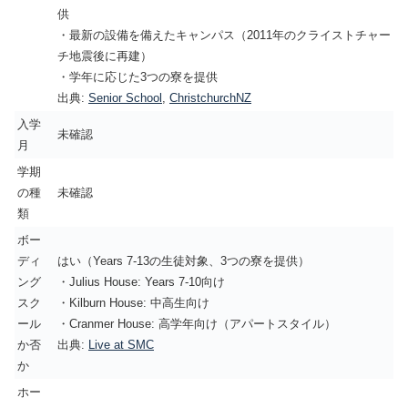
供
・最新の設備を備えたキャンパス（2011年のクライストチャー
チ地震後に再建）
・学年に応じた3つの寮を提供
出典:
Senior School
,
ChristchurchNZ
入学
未確認
月
学期
の種
未確認
類
ボー
ディ
はい（Years 7-13の生徒対象、3つの寮を提供）
ング
・Julius House: Years 7-10向け
スク
・Kilburn House: 中高生向け
ール
・Cranmer House: 高学年向け（アパートスタイル）
か否
出典:
Live at SMC
か
ホー