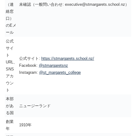
（連
未確認（一般問い合わせ: executive@stmargarets.school.nz）
絡窓
口）
のEメ
ール
公式
サイ
ト
公式サイト:
https://stmargarets.school.nz/
URL、
Facebook:
@stmargaretsnz
SNS
Instagram:
@st_margarets_college
アカ
ウン
ト
本部
があ
ニュージーランド
る国
創業
1910年
年