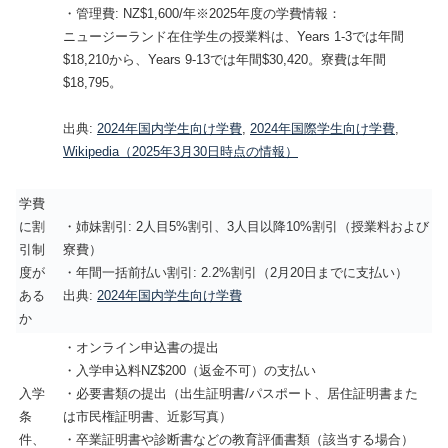
・管理費: NZ$1,600/年※2025年度の学費情報：
ニュージーランド在住学生の授業料は、Years 1-3では年間
$18,210から、Years 9-13では年間$30,420。寮費は年間
$18,795。
出典:
2024年国内学生向け学費
,
2024年国際学生向け学費
,
Wikipedia（2025年3月30日時点の情報）
学費
に割
・姉妹割引: 2人目5%割引、3人目以降10%割引（授業料および
引制
寮費）
度が
・年間一括前払い割引: 2.2%割引（2月20日までに支払い）
ある
出典:
2024年国内学生向け学費
か
・オンライン申込書の提出
・入学申込料NZ$200（返金不可）の支払い
入学
・必要書類の提出（出生証明書/パスポート、居住証明書また
条
は市民権証明書、近影写真）
件、
・卒業証明書や診断書などの教育評価書類（該当する場合）