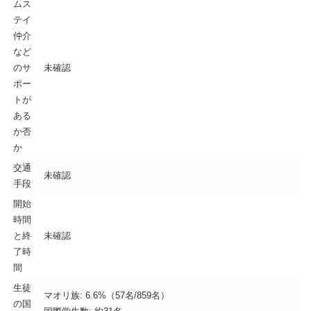
ムス
テイ
仲介
など
のサ
未確認
ポー
トが
ある
か否
か
交通
未確認
手段
開始
時間
と終
未確認
了時
間
生徒
マオリ族: 6.6%（57名/859名）
の国