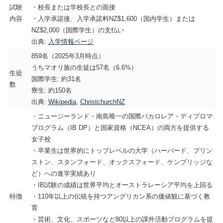
試験
・校長または学校長との面接
内容
・入学承諾後、入学承諾料NZ$1,600（国内学生）または
NZ$2,000（国際学生）の支払い
出典:
入学情報ページ
859名（2025年3月時点）
うちマオリ族の生徒は57名（6.6%）
生徒
国際学生: 約31名
数
寮生: 約150名
出典:
Wikipedia
,
ChristchurchNZ
・ニュージーランド・南島唯一の国際バカロレア・ディプロマ
プログラム（IB DP）と国家資格（NCEA）の両方を提供する
女子校
・卒業生は世界的にトップレベルの大学（ハーバード、プリン
ストン、スタンフォード、オックスフォード、ケンブリッジな
ど）への進学実績あり
・IB試験の成績は世界平均とオーストラレーシア平均を上回る
特徴
・110年以上の伝統を持つアングリカン系の価値観に基づく教
育
・芸術、文化、スポーツなど80以上の課外活動プログラムを提