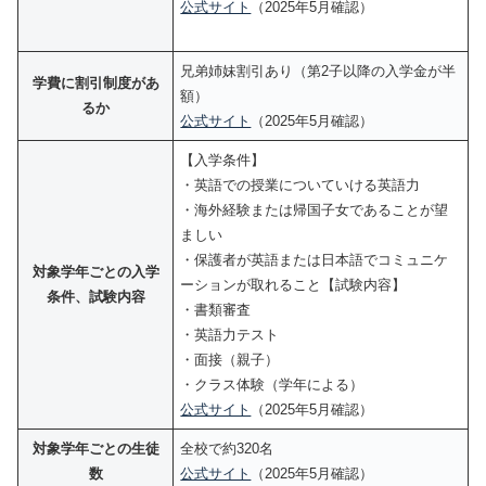
公式サイト
（2025年5月確認）
兄弟姉妹割引あり（第2子以降の入学金が半
学費に割引制度があ
額）
るか
公式サイト
（2025年5月確認）
【入学条件】
・英語での授業についていける英語力
・海外経験または帰国子女であることが望
ましい
・保護者が英語または日本語でコミュニケ
対象学年ごとの入学
ーションが取れること【試験内容】
条件、試験内容
・書類審査
・英語力テスト
・面接（親子）
・クラス体験（学年による）
公式サイト
（2025年5月確認）
対象学年ごとの生徒
全校で約320名
数
公式サイト
（2025年5月確認）