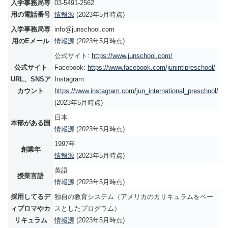
入学事務局専
03-5491-2562
用の電話番号
情報源
(2023年5月時点)
入学事務局専
info@junschool.com
用のEメール
情報源
(2023年5月時点)
公式サイト:
https://www.junschool.com/
公式サイト
Facebook:
https://www.facebook.com/junintlpreschool/
URL、SNSア
Instagram:
カウント
https://www.instagram.com/jun_international_preschool/
(2023年5月時点)
日本
本部がある国
情報源
(2023年5月時点)
1997年
創業年
情報源
(2023年5月時点)
英語
授業言語
情報源
(2023年5月時点)
採用してるデ
独自の教育システム（アメリカのカリキュラムをベー
ィプロマやカ
スとしたプログラム）
リキュラム
情報源
(2023年5月時点)