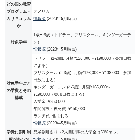
どの国の教育
プログラム・
アメリカ
カリキュラム
情報源
(2023年5月時点)
か
1歳〜6歳（トドラー、プリスクール、キンダーガーテ
対象学年
ン）
情報源
(2023年5月時点)
トドラー (1-2歳): 月額¥126,000〜¥198,000（参加日数
による）
プリスクール (2-3歳): 月額¥126,000〜¥198,000（参加
日数による）
対象学年ごと
キンダーガーテン (4-6歳): 月額¥165,000〜
の学費とその
¥198,000（参加日数による）
構成
入学金: ¥250,000
年間施設・教材費: ¥150,000
ランチ代: 含まれる
情報源
(2023年5月時点)
学費に割引制
兄弟割引あり（2人目以降の入学金は50%オフ）
度があるか
情報源
(2023年5月時点)