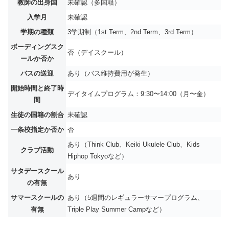
教師の出身国
未確認（多国籍）
入学月
未確認
学期の種類
3学期制（1st Term、2nd Term、3rd Term）
ボーディングスク
否（デイスクール）
ールか否か
バスの送迎
あり（バス維持費用が発生）
開始時間と終了時
デイタイムプログラム：9:30〜14:00（月〜金）
間
生徒の国籍の割合
未確認
一条校指定か否か
否
あり（Think Club、Keiki Ukulele Club、Kids
クラブ活動
Hiphop Tokyoなど）
サタデースクール
あり
の有無
サマースクールの
あり（5週間のレギュラーサマープログラム、
有無
Triple Play Summer Campなど）