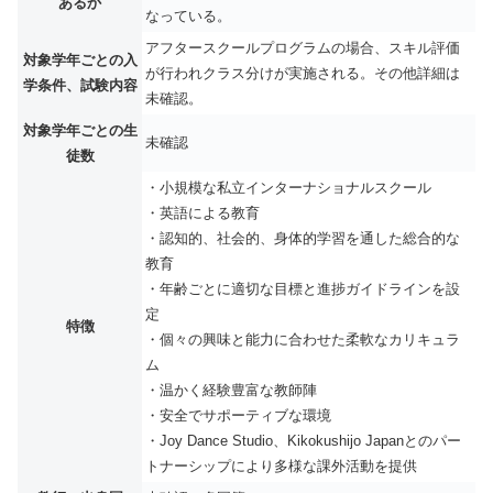
あるか
なっている。
アフタースクールプログラムの場合、スキル評価
対象学年ごとの入
が行われクラス分けが実施される。その他詳細は
学条件、試験内容
未確認。
対象学年ごとの生
未確認
徒数
・小規模な私立インターナショナルスクール
・英語による教育
・認知的、社会的、身体的学習を通した総合的な
教育
・年齢ごとに適切な目標と進捗ガイドラインを設
定
特徴
・個々の興味と能力に合わせた柔軟なカリキュラ
ム
・温かく経験豊富な教師陣
・安全でサポーティブな環境
・Joy Dance Studio、Kikokushijo Japanとのパー
トナーシップにより多様な課外活動を提供