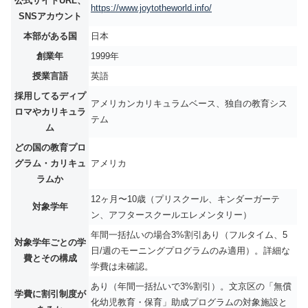
公式サイトURL、
https://www.joytotheworld.info/
SNSアカウント
本部がある国
日本
創業年
1999年
授業言語
英語
採用してるディプ
アメリカンカリキュラムベース、独自の教育シス
ロマやカリキュラ
テム
ム
どの国の教育プロ
グラム・カリキュ
アメリカ
ラムか
12ヶ月〜10歳（プリスクール、キンダーガーテ
対象学年
ン、アフタースクールエレメンタリー）
年間一括払いの場合3%割引あり（フルタイム、5
対象学年ごとの学
日/週のモーニングプログラムのみ適用）。詳細な
費とその構成
学費は未確認。
あり（年間一括払いで3%割引）。文京区の「無償
学費に割引制度が
化幼児教育・保育」助成プログラムの対象施設と