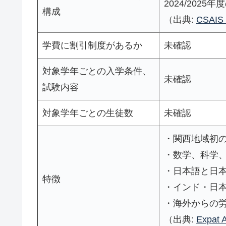
2024/202
構成
（出典:
CSAIS
学費に割引制度があるか
未確認
対象学年ごとの入学条件、
未確認
試験内容
対象学年ごとの生徒数
未確認
・関西地域初の
・数学、科学、
・日本語と日
特徴
・インド・日
・海外からの
（出典:
Expat A