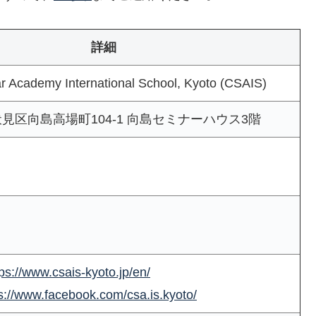
詳細
 Academy International School, Kyoto (CSAIS)
見区向島高場町104-1 向島セミナーハウス3階
tps://www.csais-kyoto.jp/en/
s://www.facebook.com/csa.is.kyoto/