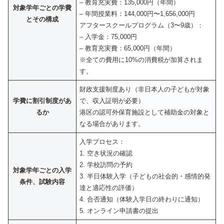
– 教育充実費：135,000円（年間）
対象学年ごとの学費
– 年間授業料：144,000円〜1,656,000円
とその構成
アフタースクールプログラム（3〜9歳）：
– 入学金：75,000円
– 教育充実費：65,000円（年間）
※全ての費用に10%の消費税が加算されま
す。
財政支援制度あり（非日本人の子どもが対象
学費に割引制度があ
で、収入証明が必要）
るか
港区の認可外保育施設として補助金の対象と
なる場合があります。
入学プロセス：
1. 空き状況の確認
2. 学校訪問の予約
対象学年ごとの入学
3. 半日体験入学（子どもの社会的・感情的発
条件、試験内容
達と適応性の評価）
4. 合否通知（体験入学日の終わりに通知）
5. オンライン申請書の提出