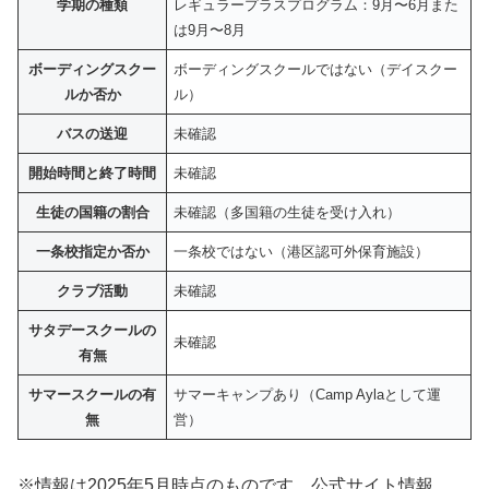
学期の種類
レギュラープラスプログラム：9月〜6月また
は9月〜8月
ボーディングスクー
ボーディングスクールではない（デイスクー
ルか否か
ル）
バスの送迎
未確認
開始時間と終了時間
未確認
生徒の国籍の割合
未確認（多国籍の生徒を受け入れ）
一条校指定か否か
一条校ではない（港区認可外保育施設）
クラブ活動
未確認
サタデースクールの
未確認
有無
サマースクールの有
サマーキャンプあり（Camp Aylaとして運
無
営）
※情報は2025年5月時点のものです。公式サイト情報