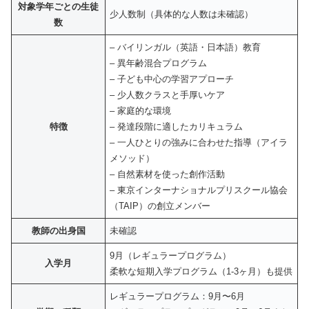
対象学年ごとの生徒
少人数制（具体的な人数は未確認）
数
– バイリンガル（英語・日本語）教育
– 異年齢混合プログラム
– 子ども中心の学習アプローチ
– 少人数クラスと手厚いケア
– 家庭的な環境
特徴
– 発達段階に適したカリキュラム
– 一人ひとりの強みに合わせた指導（アイラ
メソッド）
– 自然素材を使った創作活動
– 東京インターナショナルプリスクール協会
（TAIP）の創立メンバー
教師の出身国
未確認
9月（レギュラープログラム）
入学月
柔軟な短期入学プログラム（1-3ヶ月）も提供
レギュラープログラム：9月〜6月