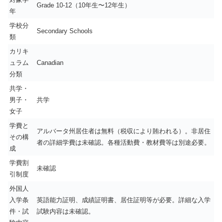
Grade 10-12（10年生〜12年生）
年
学校分
Secondary Schools
類
カリキ
ュラム
Canadian
分類
共学・
男子・
共学
女子
学費と
アルバータ州居住者は無料（税収により賄われる）。非居住
その構
者の詳細学費は未確認。各種活動費・教材費等は別途必要。
成
学費割
未確認
引制度
外国人
入学条
英語能力証明、成績証明書、居住証明等が必要。詳細な入学
件・試
試験内容は未確認。