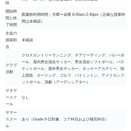
段
開始時
図書館利用時間：月曜〜金曜 8:00am-2:40pm（正確な授業時
間と終
間は未確認）
了時間
生徒の
国籍割
未確認
合
クロスカントリーランニング、チアリーディング、バレーボ
ール、屋内男女混合サッカー、男女混合ソフトボール、バス
クラブ
ケットボール、屋外男女サッカー、ホッケーアカデミー、陸
活動
上競技、カーリング、ゴルフ、バドミントン、アメリカンフ
ットボール、演劇（アーデンシアター）
サタデ
ースク
なし
ール
サマー
スクー
あり（Grade 9-12対象、コア科目および補完科目）
ル