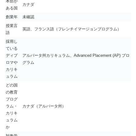
本部が
カナダ
ある国
創業年
未確認
授業言
英語、フランス語（フレンチイマージョンプログラム）
語
採用し
ている
ディプ
アルバータ州カリキュラム、Advanced Placement (AP) プロ
ロマや
グラム
カリキ
ュラム
どの国
の教育
プログ
ラム・
カナダ（アルバータ州）
カリキ
ュラム
か
対象学