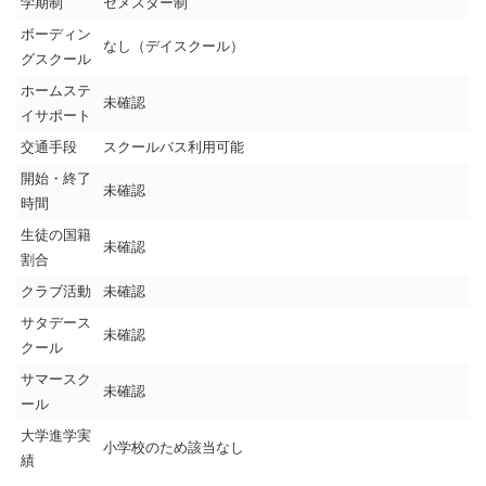
学期制
セメスター制
ボーディン
なし（デイスクール）
グスクール
ホームステ
未確認
イサポート
交通手段
スクールバス利用可能
開始・終了
未確認
時間
生徒の国籍
未確認
割合
クラブ活動
未確認
サタデース
未確認
クール
サマースク
未確認
ール
大学進学実
小学校のため該当なし
績