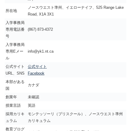
ノースウエスト準州、イエローナイフ、525 Range Lake
所在地
Road, X1A 3X1
入学事務局
専用電話番
(867) 873-4372
号
入学事務局
専用Eメー
info@yk1.nt.ca
ル
公式サイト
公式サイト
URL、SNS
Facebook
本部がある
カナダ
国
創業年
未確認
授業言語
英語
採用カリキ
モンテッソーリ（プリスクール）、ノースウエスト準州
ュラム
カリキュラム
教育プログ