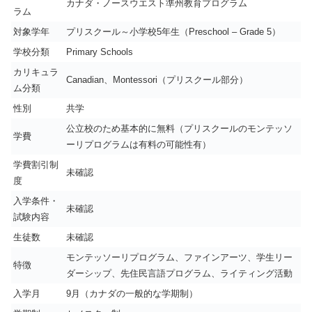
カナダ・ノースウエスト準州教育プログラム
ラム
対象学年
プリスクール～小学校5年生（Preschool – Grade 5）
学校分類
Primary Schools
カリキュラ
Canadian、Montessori（プリスクール部分）
ム分類
性別
共学
公立校のため基本的に無料（プリスクールのモンテッソ
学費
ーリプログラムは有料の可能性有）
学費割引制
未確認
度
入学条件・
未確認
試験内容
生徒数
未確認
モンテッソーリプログラム、ファインアーツ、学生リー
特徴
ダーシップ、先住民言語プログラム、ライティング活動
入学月
9月（カナダの一般的な学期制）